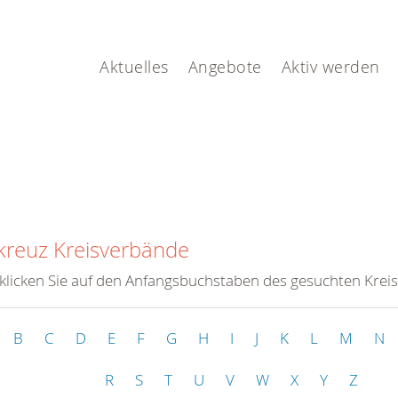
Aktuelles
Angebote
Aktiv werden
kreuz Kreisverbände
 klicken Sie auf den Anfangsbuchstaben des gesuchten Krei
B
C
D
E
F
G
H
I
J
K
L
M
N
R
S
T
U
V
W
X
Y
Z