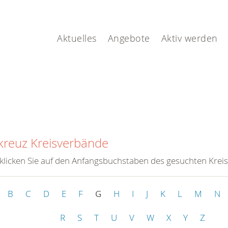
Aktuelles
Angebote
Aktiv werden
kreuz Kreisverbände
 klicken Sie auf den Anfangsbuchstaben des gesuchten Krei
B
C
D
E
F
G
H
I
J
K
L
M
N
R
S
T
U
V
W
X
Y
Z