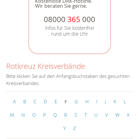
Kostenlose DRK-Hotline.
Wir beraten Sie gerne.
08000
365
000
Infos für Sie kostenfrei
rund um die Uhr
Rotkreuz Kreisverbände
Bitte klicken Sie auf den Anfangsbuchstaben des gesuchten
Kreisverbandes.
A
B
C
D
E
F
G
H
I
J
K
L
M
N
O
P
Q
R
S
T
U
V
W
X
Y
Z