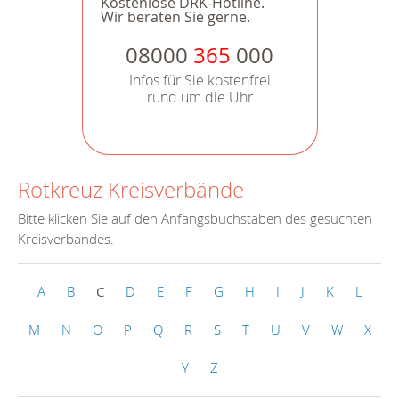
Kostenlose DRK-Hotline.
Wir beraten Sie gerne.
08000
365
000
Infos für Sie kostenfrei
rund um die Uhr
Rotkreuz Kreisverbände
Bitte klicken Sie auf den Anfangsbuchstaben des gesuchten
Kreisverbandes.
A
B
C
D
E
F
G
H
I
J
K
L
M
N
O
P
Q
R
S
T
U
V
W
X
Y
Z