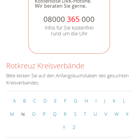
Kostenlose DRK-Hotline.
Wir beraten Sie gerne.
08000
365
000
Infos für Sie kostenfrei
rund um die Uhr
Rotkreuz Kreisverbände
Bitte klicken Sie auf den Anfangsbuchstaben des gesuchten
Kreisverbandes.
A
B
C
D
E
F
G
H
I
J
K
L
M
N
O
P
Q
R
S
T
U
V
W
X
Y
Z