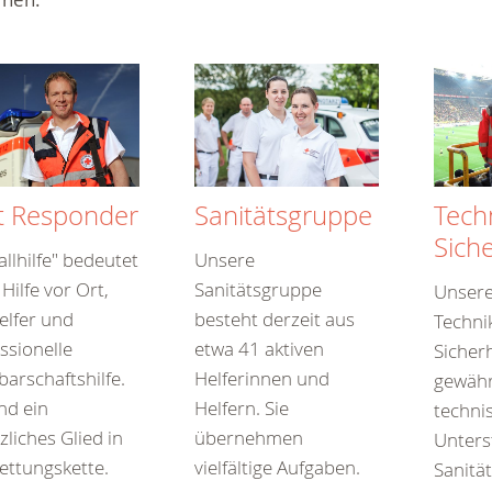
st Responder
Tech
Sanitätsgruppe
Siche
allhilfe" bedeutet
Unsere
 Hilfe vor Ort,
Sanitätsgruppe
Unser
elfer und
besteht derzeit aus
Techni
ssionelle
etwa 41 aktiven
Sicherh
arschaftshilfe.
Helferinnen und
gewährl
ind ein
Helfern. Sie
techni
zliches Glied in
übernehmen
Unters
ettungskette.
vielfältige Aufgaben.
Sanitä