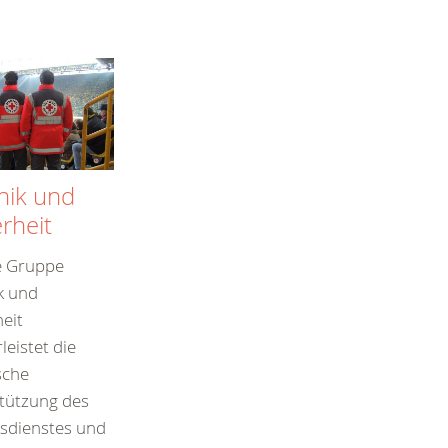
nik und
rheit
e Gruppe
k und
eit
eistet die
sche
tützung des
tsdienstes und