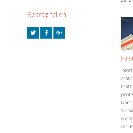
Beitrag teilen
Fir
"Notf
erste
Ersth
profe
Nachb
Sie s
zusät
der R