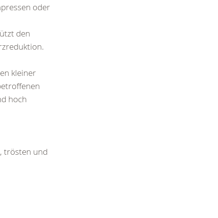
ompressen oder
ützt den
rzreduktion.
en kleiner
etroffenen
end hoch
, trösten und