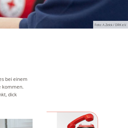
Foto: A.Zelck / DRK e.V.
es bei einem
le kommen.
kt, dick