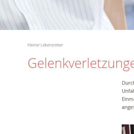
Kleiner Lebensretter
Gelenkverletzung
Durc
Unfa
Einma
ange