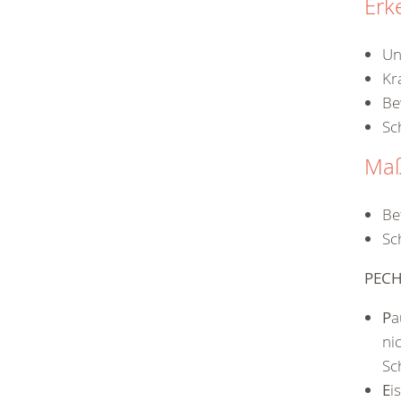
Erk
Un
Kr
Be
Sc
Ma
Be
Sc
PEC
P
a
ni
Sc
E
i