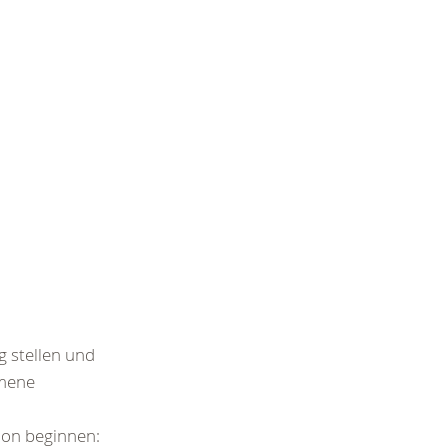
g stellen und
mmene
ion beginnen: