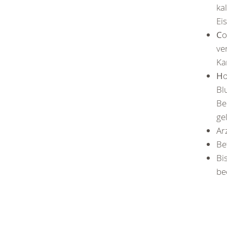
ka
Ei
C
o
ve
Ka
H
o
Bl
Be
ge
Ar
Be
Bi
be