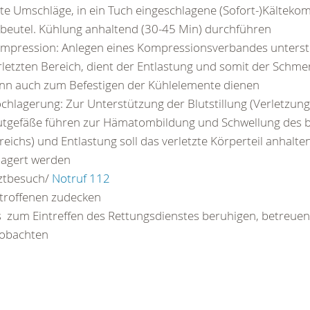
lte Umschläge, in ein Tuch eingeschlagene (Sofort-)Kältek
sbeutel. Kühlung anhaltend (30-45 Min) durchführen
mpression: Anlegen eines Kompressionsverbandes unterst
rletzten Bereich, dient der Entlastung und somit der Schme
nn auch zum Befestigen der Kühlelemente dienen
chlagerung: Zur Unterstützung der Blutstillung (Verletzung
utgefäße führen zur Hämatombildung und Schwellung des b
reichs) und Entlastung soll das verletzte Körperteil anhalt
lagert werden
ztbesuch/
Notruf 112
troffenen zudecken
s zum Eintreffen des Rettungsdienstes beruhigen, betreuen
obachten