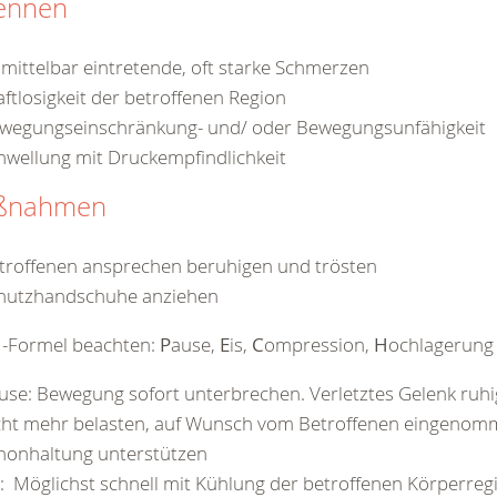
ennen
mittelbar eintretende, oft starke Schmerzen
aftlosigkeit der betroffenen Region
wegungseinschränkung- und/ oder Bewegungsunfähigkeit
hwellung mit Druckempfindlichkeit
ßnahmen
troffenen ansprechen beruhigen und trösten
hutzhandschuhe anziehen
H
-Formel beachten:
P
ause,
E
is,
C
ompression,
H
ochlagerung
use: Bewegung sofort unterbrechen. Verletztes Gelenk ruhi
cht mehr belasten, auf Wunsch vom Betroffenen eingeno
honhaltung unterstützen
s: Möglichst schnell mit Kühlung der betroffenen Körperreg