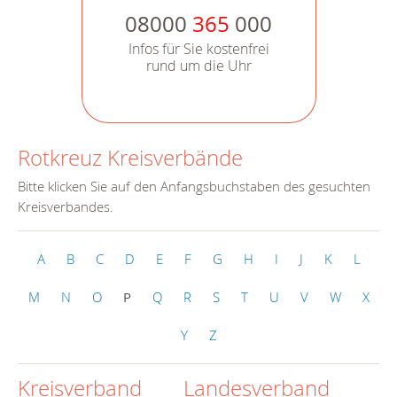
08000
365
000
Infos für Sie kostenfrei
rund um die Uhr
Rotkreuz Kreisverbände
Bitte klicken Sie auf den Anfangsbuchstaben des gesuchten
Kreisverbandes.
A
B
C
D
E
F
G
H
I
J
K
L
M
N
O
P
Q
R
S
T
U
V
W
X
Y
Z
Kreisverband
Landesverband