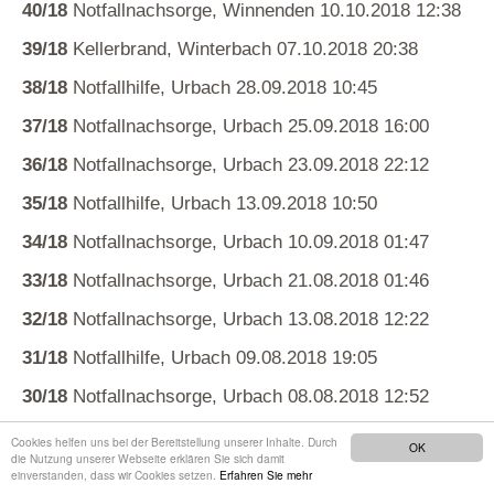
40/18
Notfallnachsorge, Winnenden 10.10.2018 12:38
39/18
Kellerbrand, Winterbach 07.10.2018 20:38
38/18
Notfallhilfe, Urbach 28.09.2018 10:45
37/18
Notfallnachsorge, Urbach 25.09.2018 16:00
36/18
Notfallnachsorge, Urbach 23.09.2018 22:12
35/18
Notfallhilfe, Urbach 13.09.2018 10:50
34/18
Notfallnachsorge, Urbach 10.09.2018 01:47
33/18
Notfallnachsorge, Urbach 21.08.2018 01:46
32/18
Notfallnachsorge, Urbach 13.08.2018 12:22
31/18
Notfallhilfe, Urbach 09.08.2018 19:05
30/18
Notfallnachsorge, Urbach 08.08.2018 12:52
29/18
Notfallhilfe, Urbach 23.07.2018 03:09
Cookies helfen uns bei der Bereitstellung unserer Inhalte. Durch
OK
die Nutzung unserer Webseite erklären Sie sich damit
28/18
Zimmerbrand, Winterbach 02.06.2018 22:24
einverstanden, dass wir Cookies setzen.
Erfahren Sie mehr